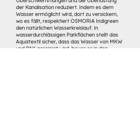
Überschwemmungen und die Überlastung
der Kanalisation reduziert. Indem es dem
Wasser ermöglicht wird, dort zu versickern,
wo es fällt, respektiert OSMORIA Indigreen
den natürlichen Wasserkreislauf. In
wasserdurchlässigen Parkflächen stellt das
Aquatextil sicher, dass das Wasser von MKW
und PAK gereinigt wird, bevor es in den
Boden eindringt. Dadurch werden
Bodenverunreinigungen,
Biodiversitätsverluste und die Schädigung
von Grundwasserleitern verhindert.
Die Begrünung von Flächen trägt zudem
dazu bei, städtische Hitzeinseln durch
Evapotranspiration zu reduzieren. OSMORIA
Indigreen ergänzt Versickerungssysteme des
Regenwassers und kann in Projekten
Ölabscheider ersetzen oder sinnvoll
ergänzen.