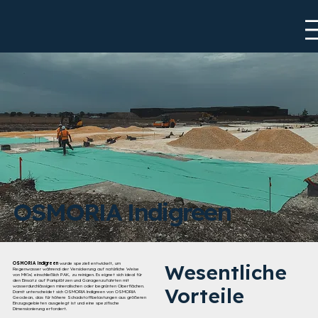
OSMORIA Indigreen
Wesentliche
OSMORIA Indigreen
wurde speziell entwickelt, um
Regenwasser während der Versickerung auf natürliche Weise
von MKW, einschließlich PAK, zu reinigen. Es eignet sich ideal für
den Einsatz auf Parkplätzen und Garagenzufahrten mit
wasserdurchlässigen mineralischen oder begrünten Oberflächen.
Vorteile
Damit unterscheidet sich OSMORIA Indigreen von OSMORIA
Geoclean, das für höhere Schadstoffbelastungen aus größeren
Einzugsgebieten ausgelegt ist und eine spezifische
Dimensionierung erfordert.