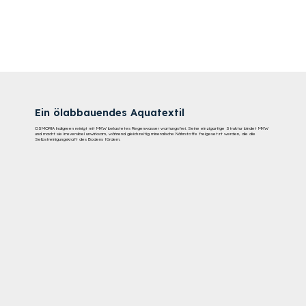
Ein ölabbauendes Aquatextil
OSMORIA Indigreen reinigt mit MKW belastetes Regenwasser wartungsfrei. Seine einzigartige Struktur bindet MKW
und macht sie irreversibel unwirksam, während gleichzeitig mineralische Nährstoffe freigesetzt werden, die die
Selbstreinigungskraft des Bodens fördern.