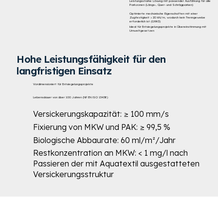
Leistungsstarke Lösung mit passender Ausführung für alle
Parkzonen (Längs‑, Quer‑ und Schrägparken)
Optimierte mechanische Eigenschaften mit einer
Zugfestigkeit > 20 kN/m, wodurch kein Trenngewebe
erforderlich ist (GRK3)
Ideal für Entsiegelungsprojekte in Übereinstimmung mit
Umweltgesetzen
Hohe Leistungsfähigkeit für den
langfristigen Einsatz
Vordimensioniert für Entsiegelungsprojekte
Lebensdauer von über 100 Jahren (NF EN ISO 13438)
Versickerungskapazität: ≥ 100 mm/s
Fixierung von MKW und PAK: ≥ 99,5 %
Biologische Abbaurate: 60 ml/m²/Jahr
Restkonzentration an MKW: < 1 mg/l nach
Passieren der mit Aquatextil ausgestatteten
Versickerungsstruktur