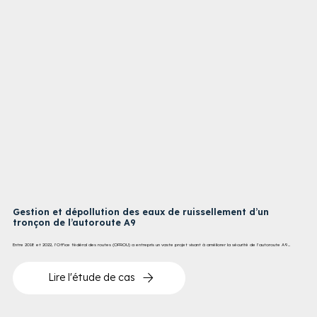
Gestion et dépollution des eaux de ruissellement d’un
tronçon de l’autoroute A9
Entre 2018 et 2022, l’Office fédéral des routes (OFROU) a entrepris un vaste projet visant à améliorer la sécurité de l’autoroute A9...
Lire l'étude de cas