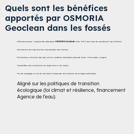
Quels sont les bénéfices
apportés par OSMORIA
Geoclean dans les fossés
Infiltration propre : l’aquatextile dépolluant
OSMORIA Geoclean
traite 100 % des eaux de ruissellement qui s’infiltrent​.
Déconnexion de la gestion des eaux pluviales des réseaux.
Performance constante quel que soit les conditions climatiques (période sèche, fortes pluies, orages).​
Compatible avec la présence de végétation et de racines.
Pas de relargage en cas de fluctuation temporaire de la hauteur de la nappe phréatique​.
Aligné sur les politiques de transition
écologique (loi climat et résilience, financement
Agence de l’eau).