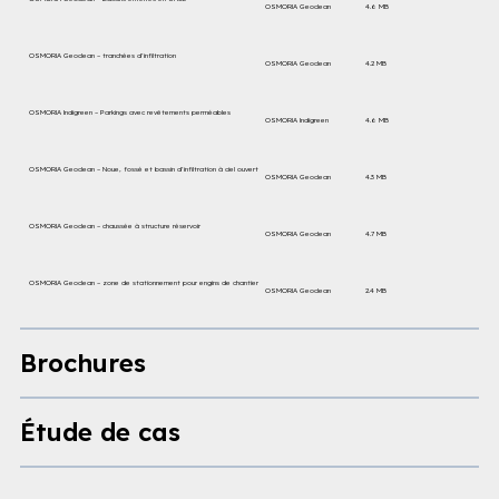
OSMORIA Geoclean
4.6 MB
OSMORIA Geoclean – tranchées d’infiltration
OSMORIA Geoclean
4.2 MB
OSMORIA Indigreen – Parkings avec revêtements perméables
OSMORIA Indigreen
4.6 MB
OSMORIA Geoclean – Noue, fossé et bassin d’infiltration à ciel ouvert
OSMORIA Geoclean
4.3 MB
OSMORIA Geoclean – chaussée à structure réservoir
OSMORIA Geoclean
4.7 MB
OSMORIA Geoclean – zone de stationnement pour engins de chantier
OSMORIA Geoclean
2.4 MB
Brochures
Étude de cas