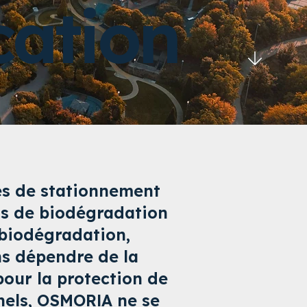
cation
res de stationnement
sus de biodégradation
a biodégradation,
ns dépendre de la
pour la protection de
nels, OSMORIA ne se