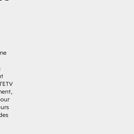
mme
s
nt
l’ETV
ment,
pour
eurs
 des