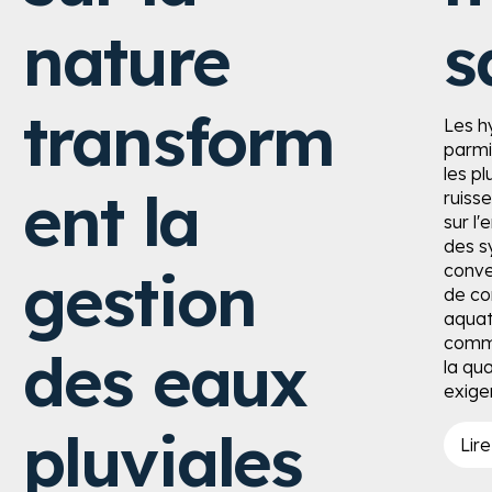
nature
s
transform
Les h
parmi 
les p
ent la
ruiss
sur l'
des s
conve
gestion
de con
aquat
comme
des eaux
la qua
exige
pluviales
Lire