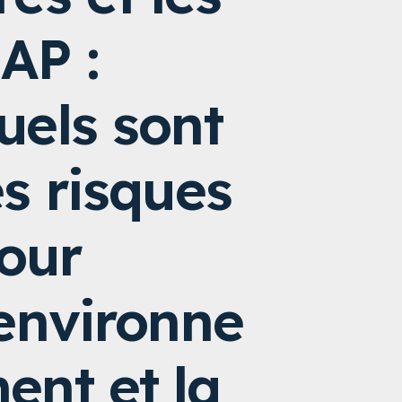
AP :
uels sont
es risques
our
'environne
ent et la