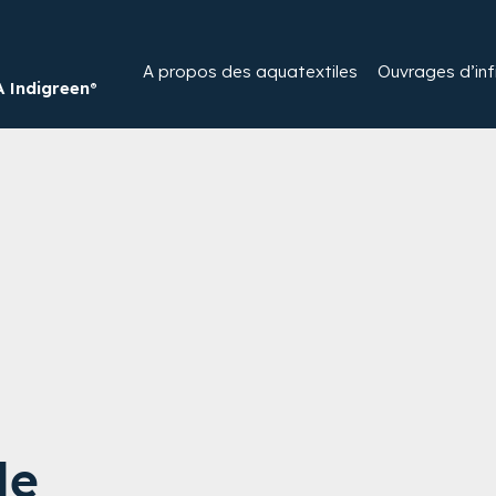
A propos des aquatextiles​
Ouvrages d’infi
Indigreen®
le