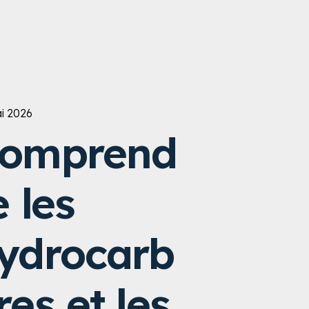
i 2026
omprend
e les
ydrocarb
res et les