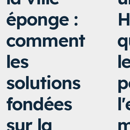
éponge :
H
comment
q
les
l
solutions
p
fondées
l
sur la
m