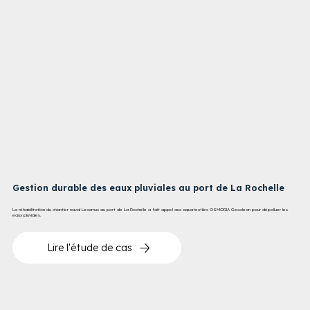
Gestion durable des eaux pluviales au port de La Rochelle
La réhabilitation du chantier naval Lecamus au port de La Rochelle a fait appel aux aquatextiles OSMORIA Geoclean pour dépolluer les
eaux pluviales.
Lire l'étude de cas