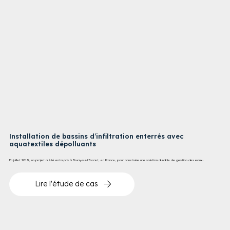
Installation de bassins d’infiltration enterrés avec
aquatextiles dépolluants
En juillet 2019, un projet a été entrepris à Bruay-sur-l’Escaut, en France, pour construire une solution durable de gestion des eaux...
Lire l'étude de cas