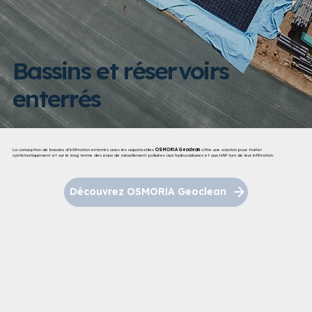
Bassins et réservoirs
enterrés
La conception de bassins d’infiltration enterrés avec les aquatextiles
OSMORIA Geoclean
offre une solution pour traiter
systématiquement et sur le long terme des eaux de ruissellement polluées aux hydrocarbures et aux HAP lors de leur infiltration.
Découvrez OSMORIA Geoclean