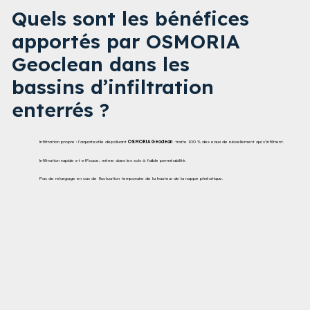
Quels sont les bénéfices
apportés par OSMORIA
Geoclean dans les
bassins d’infiltration
enterrés ?​
Infiltration propre : l’aquatextile dépolluant
OSMORIA Geoclean
traite 100 % des eaux de ruissellement qui s’infiltrent​.
Infiltration rapide et efficace, même dans les sols à faible perméabilité.
Pas de relargage en cas de fluctuation temporaire de la hauteur de la nappe phréatique​.