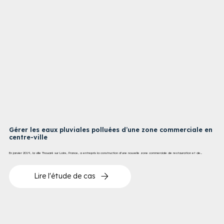
Gérer les eaux pluviales polluées d’une zone commerciale en
centre-ville
En janvier 2019, la ville Thouaré sur Loire, France, a entrepris la construction d’une nouvelle zone commerciale de restauration et de...
Lire l'étude de cas