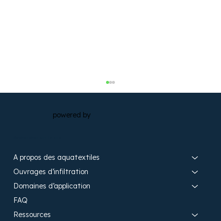
powered by
Rechercher sur le site
A propos des aquatextiles​
Ouvrages d’infiltration​
Domaines d’application
Gestion durable des eaux pluviales
FAQ
au port de La Rochelle
Ressources