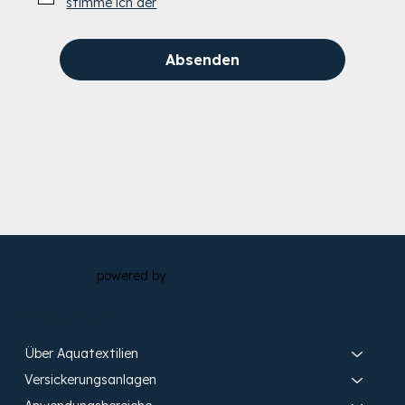
stimme ich der
Absenden
powered by
Website durchsuchen
Über Aquatextilien
Versickerungsanlagen