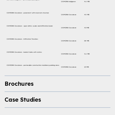
OSMORIA Indigreen
4.6 MB
OSMORIA Geoclean – pavement with reservoir structure
OSMORIA Geoclean
4.5 MB
OSMORIA Geoclean – open ditch, swale and infiltration basin
OSMORIA Geoclean
4.3 MB
OSMORIA Geoclean – Infiltration Trenches
OSMORIA Geoclean
3.8 MB
OSMORIA Geoclean – buried tanks with crates
OSMORIA Geoclean
4.6 MB
OSMORIA Geoclean – permeable construction machinery parking area
OSMORIA Geoclean
2.3 MB
Brochures
Case Studies